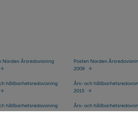
n Norden Årsredovisning
Posten Norden Årsredovisni
2009
ch hållbarhetsredovisning
Års- och hållbarhetsredovis
2015
ch hållbarhetsredovisning
Års- och hållbarhetsredovis
2024
ovisning &
Årsredovisning 2013
arhetsredovisning 2012