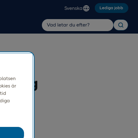
Svenska
Lediga jobb
isning
platsen
okies är
tid
ndiga
 prioritet.