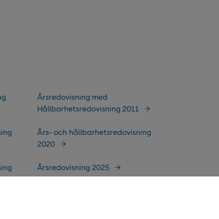
ng
Årsredovisning med
Hållbarhetsredovisning 2011
ning
Års- och hållbarhetsredovisning
2020
ning
Årsredovisning 2025
Års- och hållbarhetsredovisning
2014