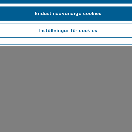
t
barhetsredovisning 2017
Endast nödvändiga cookies
ande
Inställningar för cookies