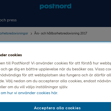
och press
barhetsredovisningar
Års- och hållbarhetsredovisning 2017
siell rapportering
der cookies
ch hållbarhetsredov
n till PostNord! Vi använder cookies för att förstå hur webb
och ge dig en bättre upplevelse när du besöker oss. Vissa co
 nödvändiga för att webbplatsen ska fungera och är därför all
de. Välj nedan om du accepterar alla cookies, endast nödvä
ller om du vill välja inställningar själv.
 om hur vi använder cookies här.
roende och medarbetarnas engagemang har högsta
Acceptera alla cookies