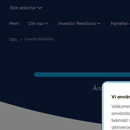
Hoppa över navigering och sök
Site selector
Hem
Om oss
Investor Relations
Nyheter 
Hem
Investor Relations
Årsrapporter, 
Vi använ
Välkomme
används 
tekniskt
aktivera