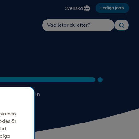
Svenska
Lediga jobb
ell information
platsen
okies är
tid
ndiga