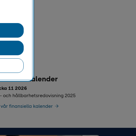
nansiell kalender
cka 11 2026
- och hållbarhetsredovisning 2025
l vår finansiella kalender