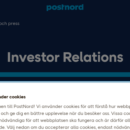
och press
Investor Relations
delårsrapporter, presentationer och annan finansi
från PostNord AB.
der cookies
n till PostNord! Vi använder cookies för att förstå hur webb
och ge dig en bättre upplevelse när du besöker oss. Vissa co
 nödvändiga för att webbplatsen ska fungera och är därför all
de. Välj nedan om du accepterar alla cookies, endast nödvä