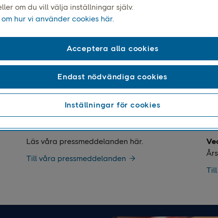
ller om du vill välja inställningar själv.
 om hur vi använder cookies här.
Acceptera alla cookies
Endast nödvändiga cookies
Inställningar för cookies
Pressmeddelanden
Fi
Läs våra pressmeddelanden här.
Ve
Års
Till våra pressmeddelanden
Til