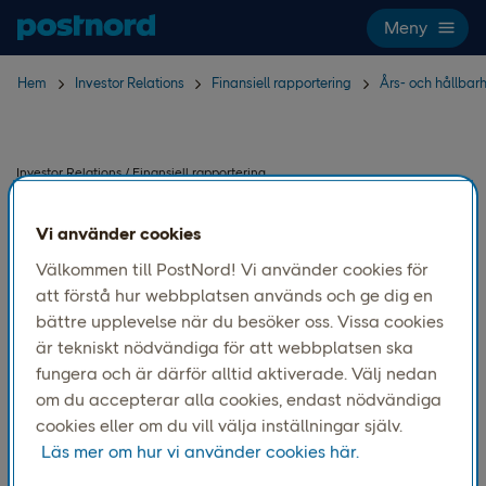
Hoppa över navigering och sök
Meny
Hem
Investor Relations
Finansiell rapportering
Års- och hållbar
Investor Relations / Finansiell rapportering
Års- och
Vi använder cookies
hållbarhetsredovisning
Välkommen till PostNord! Vi använder cookies för
att förstå hur webbplatsen används och ge dig en
2014
bättre upplevelse när du besöker oss. Vissa cookies
är tekniskt nödvändiga för att webbplatsen ska
Tydlig strategi för ett samlat nordiskt
fungera och är därför alltid aktiverade. Välj nedan
om du accepterar alla cookies, endast nödvändiga
helhetserbjudande.
cookies eller om du vill välja inställningar själv.
Läs mer om hur vi använder cookies här.
Dokument