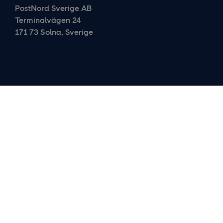
PostNord Sverige AB
Terminalvägen 24
171 73 Solna, Sverige
Om oss
Karriär
Pressmeddelanden
Kontakta oss
Kundservice
Mediarelationer och IR
Ekonomi