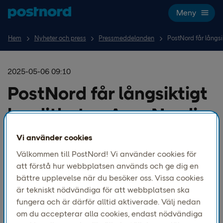
Hoppa över navigering och sök
Meny
Hem
Nyheter och press
Pressmeddelanden
PostNord får långsi
2025-05-06 09:10
PostNord får långsiktigt
kreditbetyg A av Nordic
Credit Rating
Vi använder cookies
Välkommen till PostNord! Vi använder cookies för
att förstå hur webbplatsen används och ge dig en
Kreditvärderingsinstitutet Nordic Credit Rating, NCR, har
bättre upplevelse när du besöker oss. Vissa cookies
värderat PostNords kreditvärdighet och tilldelat
är tekniskt nödvändiga för att webbplatsen ska
PostNord kreditbetyget A. Betyget motiveras med att
fungera och är därför alltid aktiverade. Välj nedan
PostNord har en bra position som nordisk
om du accepterar alla cookies, endast nödvändiga
marknadsledare inom paket- och logistikbranschen.